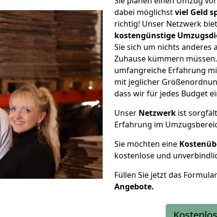
Sie planen einen Umzug vo
dabei möglichst
viel Geld 
richtig! Unser Netzwerk bi
kostengünstige Umzugsdi
Sie sich um nichts anderes 
Zuhause kümmern müssen. W
umfangreiche Erfahrung mi
mit jeglicher Größenordnun
dass wir für jedes Budget 
Unser
Netzwerk
ist sorgfäl
Erfahrung im Umzugsberei
Sie möchten eine
Kostenüb
kostenlose und unverbindli
Füllen Sie jetzt das Formula
Angebote.
Kostenlos