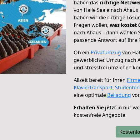
haben das
richtige Netzw
von Halle Saale nach Ahaus 
haben wir die richtige Lösu
Fragen wollen,
was kostet
nach Ahaus – dann wählen S
passende Antwort auf Ihre 
Ob ein
Privatumzug
von Hal
gewerblicher Umzug nach 
und stressfrei umziehen kö
Allzeit bereit für Ihren
Firm
Klaviertransport
,
Studente
eine optimale
Beiladung
von
Erhalten Sie jetzt
in nur we
kostenfreie Angebote.
Kostenlo