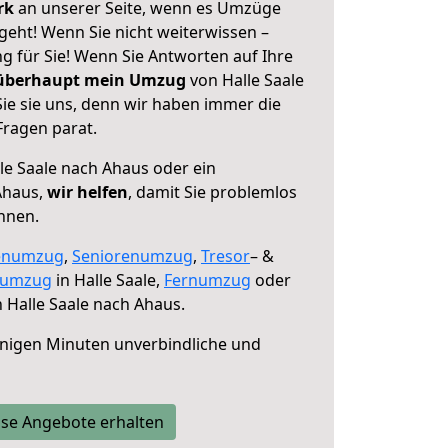
erk
an unserer Seite, wenn es Umzüge
geht! Wenn Sie nicht weiterwissen –
ng für Sie! Wenn Sie Antworten auf Ihre
 überhaupt mein Umzug
von Halle Saale
ie sie uns, denn wir haben immer die
Fragen parat.
le Saale nach Ahaus oder ein
Ahaus,
wir helfen
, damit Sie problemlos
nnen.
enumzug
,
Seniorenumzug
,
Tresor
– &
numzug
in Halle Saale,
Fernumzug
oder
 Halle Saale nach Ahaus.
nigen Minuten unverbindliche und
se Angebote erhalten