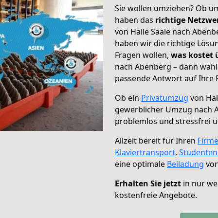
Sie wollen umziehen? Ob um
haben das
richtige Netzw
von Halle Saale nach Abenbe
haben wir die richtige Lösu
Fragen wollen,
was kostet
nach Abenberg – dann wähle
passende Antwort auf Ihre 
Ob ein
Privatumzug
von Hal
gewerblicher Umzug nach 
problemlos und stressfrei 
Allzeit bereit für Ihren
Firm
Klaviertransport
,
Studente
eine optimale
Beiladung
von
Erhalten Sie jetzt
in nur we
kostenfreie Angebote.